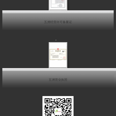
五洲经营许可备案证
五洲营业执照