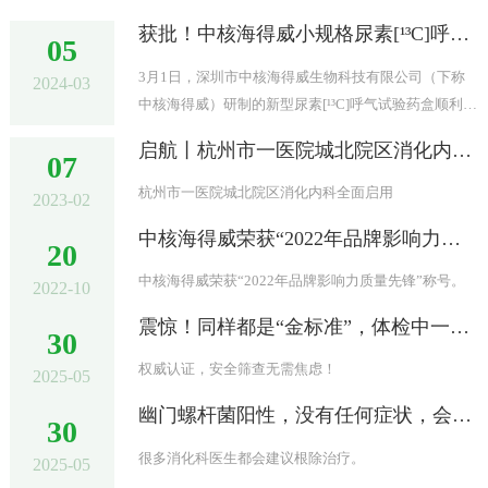
获批！中核海得威小规格尿素[¹³C]呼气试验药盒获临床试验批准！
05
3月1日，深圳市中核海得威生物科技有限公司（下称
2024-03
中核海得威）研制的新型尿素[¹³C]呼气试验药盒顺利取
得国家药品监督管理局批准的药物临床试验批准通知
启航丨杭州市一医院城北院区消化内科全面启用
07
书。
杭州市一医院城北院区消化内科全面启用
2023-02
中核海得威荣获“2022年品牌影响力质量先锋”称号
20
中核海得威荣获“2022年品牌影响力质量先锋”称号。
2022-10
震惊！同样都是“金标准”，体检中一次低剂量 CT 辐射竟相当于连续 做943次碳14 检测？
30
权威认证，安全筛查无需焦虑！
2025-05
幽门螺杆菌阳性，没有任何症状，会不会得胃癌？要不要治疗？
30
很多消化科医生都会建议根除治疗。
2025-05