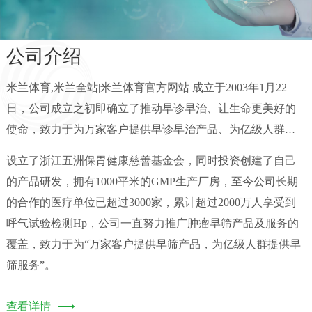
公司介绍
米兰体育,米兰全站|米兰体育官方网站 成立于2003年1月22
日，公司成立之初即确立了推动早诊早治、让生命更美好的
使命，致力于为万家客户提供早诊早治产品、为亿级人群提
供
早诊早治
服务，目前公司在全国有四个分支机构，服务覆
设立了浙江五洲保胃健康慈善基金会，同时投资创建了自己
盖浙江、山西、甘肃、天津四个省医疗机构推广中核海得威
的产品研发，拥有1000平米的GMP生产厂房，至今公司长期
呼气试验、湖南优丽前列腺小体外泄蛋白(PSEP)检测试剂
的合作的医疗单位已超过3000家，累计超过2000万人享受到
盒、中科院糖尿病早期风险筛查等相关项目。
呼气试验检测Hp，公司一直努力推广肿瘤早筛产品及服务的
覆盖，致力于为“万家客户提供早筛产品，为亿级人群提供早
筛服务”。
查看详情